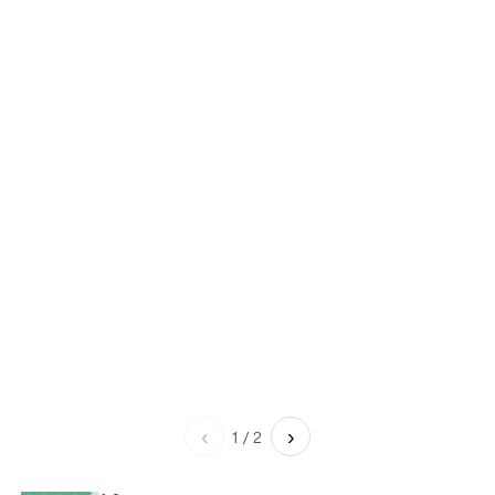
‹
›
1
/
2