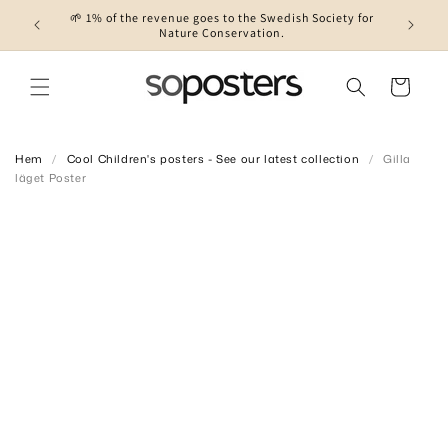
🌱 1% of the revenue goes to the Swedish Society for
Skip to content
Nature Conservation.
Cart
Hem
/
Cool Children's posters - See our latest collection
/
Gilla
läget Poster