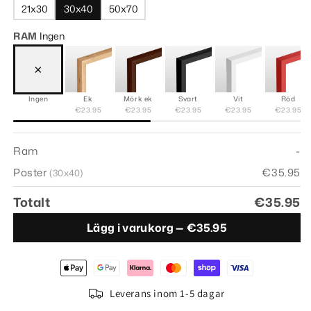
21x30
30x40
50x70
RAM
Ingen
×
Ingen
Ek
Mörk ek
Svart
Vit
Röd
€23.95
€23.95
€23.95
€23.95
€23.95
Ram
-
Poster
€35.95
(30x40)
Totalt
€35.95
Lägg i varukorg —
€35.95
Leverans inom 1-5 dagar