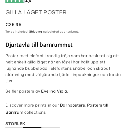
4,6
GILLA LÄGET POSTER
Regular
€35.95
price
Taxes included.
Shipping
calculated at checkout.
Djurtavla till barnrummet
Poster med elefant i randig tröja som har beslutat sig att
helt enkelt gilla läget när en fågel har hällt upp ett
lugnande bubbelbad i elefantens snabel och skapat
stämning med välgörande fjäder-inpackningar och tända
ljus.
Se fler posters av
Evelina Viola
.
Discover more prints in our
Barnposters
,
Posters till
Barnrum
collections.
STORLEK