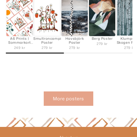
A6 Prints |
Smultroncamping
Havsbjörk
Berg Poster
Klumpen 
Sommarkort
Poster
Poster
Skogen Pos
279 kr
av Evelina
249 kr
279 kr
279 kr
279 kr
Viola
More posters