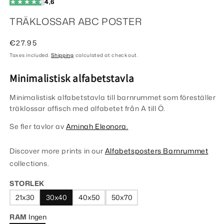
4,6
TRÄKLOSSAR ABC POSTER
Regular
€27.95
price
Taxes included.
Shipping
calculated at checkout.
Minimalistisk alfabetstavla
Minimalistisk alfabetstavla till barnrummet som föreställer
träklossar affisch med alfabetet från A till Ö.
Se fler tavlor av
Aminah Eleonora.
Discover more prints in our
Alfabetsposters Barnrummet
collections.
STORLEK
21x30
30x40
40x50
50x70
RAM
Ingen