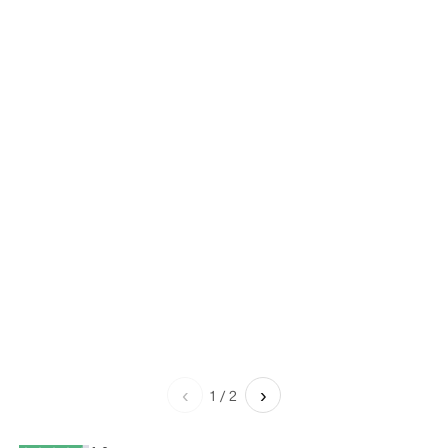
‹
›
1
/
2