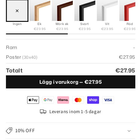
×
Ingen
Ek
Mörk ek
Svart
Vit
Röd
€23.95
€23.95
€23.95
€23.95
€23.95
Ram
-
Poster
€27.95
(30x40)
Totalt
€27.95
Lägg i varukorg —
€27.95
Leverans inom 1-5 dagar
10% OFF