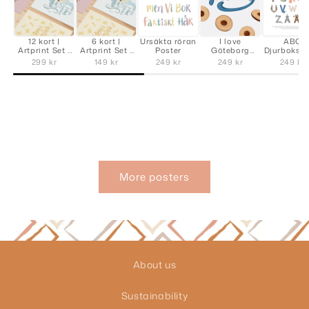
12 kort |
6 kort |
Ursäkta röran
I love
ABC
Artprint Set |
Artprint Set |
Poster
Göteborg
Djurbokstä
av Aminah
av Aminah
Poster
Poster
299 kr
149 kr
249 kr
249 kr
249 kr
Eleonora
Eleonora
More posters
About us
Sustainability